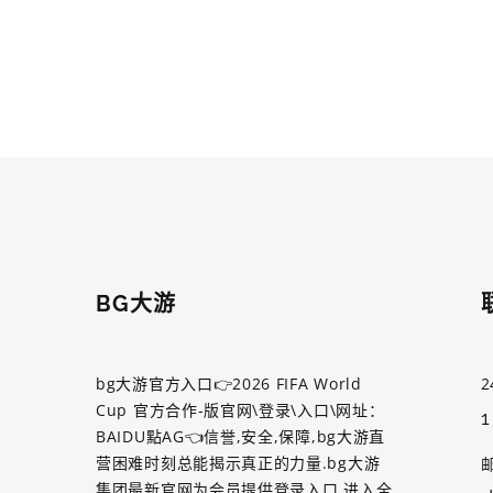
BG大游
bg大游官方入口👉2026 FIFA World
2
Cup 官方合作-版官网\登录\入口\网址：
BAIDU點AG👈信誉,安全,保障,bg大游直
营困难时刻总能揭示真正的力量.bg大游
集团最新官网为会员提供登录入口,进入全