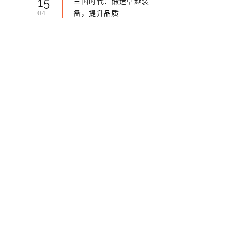
15
三国时代：锻造卓越装
备，提升品质
04