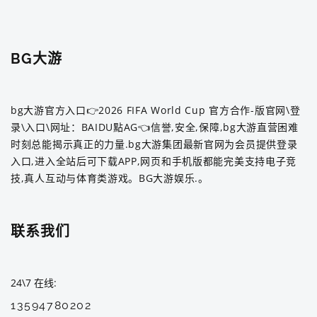
BG大游
bg大游官方入口👉2026 FIFA World Cup 官方合作-版官网\登
录\入口\网址：BAIDU點AG👈信誉,安全,保障,bg大游直营困难
时刻总能揭示真正的力量.bg大游集团最新官网为会员提供登录
入口,进入全站后可下载APP,网页和手机版都能完美支持电子竞
技,真人互动与体育类游戏。BG大游娱乐.。
联系我们
24\7 在线
13594780202