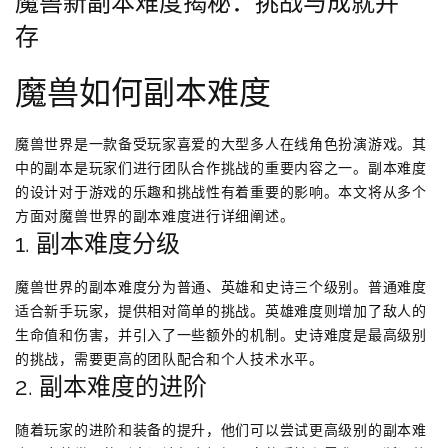
魔兽新副本难度揭秘：挑战与成就并
存
魔兽如何副本难度
魔兽世界是一款备受玩家喜爱的大型多人在线角色扮演游戏。其
中的副本是玩家们进行团队合作挑战的重要内容之一。副本难度
的设计对于游戏的乐趣和挑战性有着重要的影响。本文将从多个
方面对魔兽世界的副本难度进行详细阐述。
1. 副本难度分级
魔兽世界的副本难度分为普通、英雄和史诗三个级别。普通难度
适合新手玩家，提供相对简单的挑战。英雄难度则增加了敌人的
生命值和伤害，并引入了一些额外的机制。史诗难度是最高级别
的挑战，需要更高的团队配合和个人技术水平。
2. 副本难度的进阶
随着玩家的进阶和装备的提升，他们可以尝试更高级别的副本难