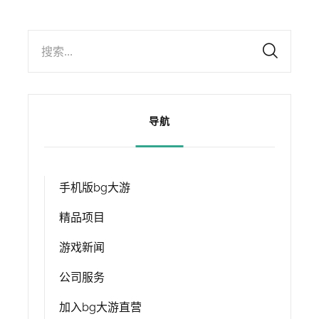
搜索...
导航
手机版bg大游
精品项目
游戏新闻
公司服务
加入bg大游直营