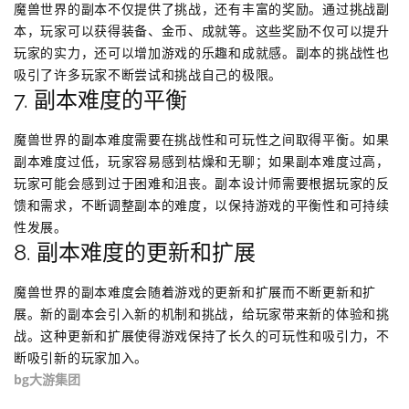
魔兽世界的副本不仅提供了挑战，还有丰富的奖励。通过挑战副
本，玩家可以获得装备、金币、成就等。这些奖励不仅可以提升
玩家的实力，还可以增加游戏的乐趣和成就感。副本的挑战性也
吸引了许多玩家不断尝试和挑战自己的极限。
7. 副本难度的平衡
魔兽世界的副本难度需要在挑战性和可玩性之间取得平衡。如果
副本难度过低，玩家容易感到枯燥和无聊；如果副本难度过高，
玩家可能会感到过于困难和沮丧。副本设计师需要根据玩家的反
馈和需求，不断调整副本的难度，以保持游戏的平衡性和可持续
性发展。
8. 副本难度的更新和扩展
魔兽世界的副本难度会随着游戏的更新和扩展而不断更新和扩
展。新的副本会引入新的机制和挑战，给玩家带来新的体验和挑
战。这种更新和扩展使得游戏保持了长久的可玩性和吸引力，不
断吸引新的玩家加入。
bg大游集团